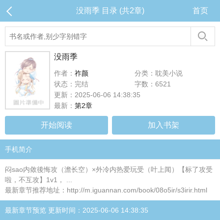
没雨季 目录 (共2章)
首页
没雨季
作者：
祚颜
分类：耽美小说
状态：完结
字数：6521
更新：2025-06-06 14:38:35
最新：
第2章
开始阅读
加入书架
手机简介
闷sao内敛後悔攻（澹长空）×外冷内热爱玩受（叶上闻）【标了攻受
啦，不互攻】1v1， ...
最新章节推荐地址：http://m.iguannan.com/book/08o5ir/s3irir.html
最新章节预览 更新时间：2025-06-06 14:38:35