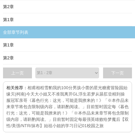
第2章
第1章
全部章节列表
第1章
第2章
上一页
下一页
相关推荐：
相甫相程
雪豹
我的100分男孩
小蕾的星光糖蜜冒险
园始
缘灭
(柯南)今天大小姐又不准我离开GL
浮生若梦
从舔肛尝精到操
服冠军亲哥
《暮色行光：这光，可能是我撩来的！》「※本作品未
来章节将包含限制级内容，请斟酌阅读。」目前暂时固定每
《暮色
行光：这光，可能是我撩来的！》「※本作品未来章节将包含限制
级内容，请斟酌阅读。」目前暂时固定每
最强英雄败给梦魔后【双
性/美强/NTR/抹布】
始祖小姐的学习日记01校园之旅