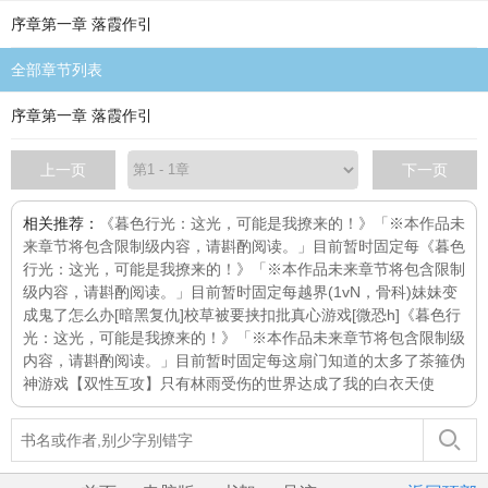
序章第一章 落霞作引
全部章节列表
序章第一章 落霞作引
上一页
下一页
相关推荐：
《暮色行光：这光，可能是我撩来的！》「※本作品未
来章节将包含限制级内容，请斟酌阅读。」目前暂时固定每
《暮色
行光：这光，可能是我撩来的！》「※本作品未来章节将包含限制
级内容，请斟酌阅读。」目前暂时固定每
越界(1vN，骨科)
妹妹变
成鬼了怎么办[暗黑复仇]
校草被要挟扣批
真心游戏[微恐h]
《暮色行
光：这光，可能是我撩来的！》「※本作品未来章节将包含限制级
内容，请斟酌阅读。」目前暂时固定每
这扇门知道的太多了
茶箍
伪
神游戏
【双性互攻】只有林雨受伤的世界达成了
我的白衣天使