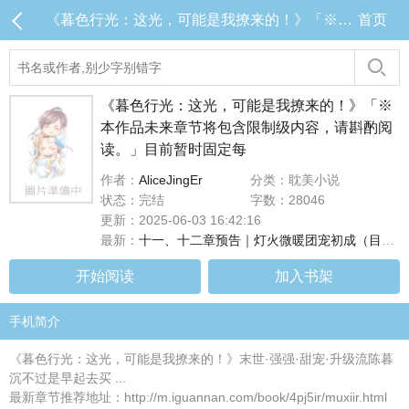
《暮色行光：这光，可能是我撩来的！》「※本作品未来章节将包含限制级内容，请斟酌阅读。」目前暂时固定每 目录 (共14章)
首页
《暮色行光：这光，可能是我撩来的！》「※
本作品未来章节将包含限制级内容，请斟酌阅
读。」目前暂时固定每
作者：
AliceJingEr
分类：耽美小说
状态：完结
字数：28046
更新：2025-06-03 16:42:16
最新：
十一、十二章预告｜灯火微暖团宠初成（目前连载至第十章，#十一、十二章将於下周二早上8点更新！）
开始阅读
加入书架
手机简介
《暮色行光：这光，可能是我撩来的！》末世·强强·甜宠·升级流陈暮
沉不过是早起去买 ...
最新章节推荐地址：http://m.iguannan.com/book/4pj5ir/muxiir.html