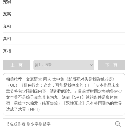
宠溺
宠溺
真相
真相
真相
上一页
下一页
相关推荐：
文豪野犬 同人 太中集
《影后死对头是我隐婚老婆》
（GL）
《暮色行光：这光，可能是我撩来的！》「※本作品未来
章节将包含限制级内容，请斟酌阅读。」目前暂时固定每
德鲁伊少
女
本尊不是娘子
金鱼
其名为九：逆命
【SVT】续约条件是集体住
宿！
男妓李水
偏爱（纯百短篇）
【双性互攻】只有林雨受伤的世界
达成了
戏弄（NPH)