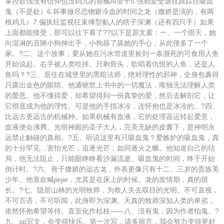
掌控欲强没有信仰也没鸡儿的智械AI圣子5.强制爱受虐狂跟踪狂吸血
鬼（不是处）6.坏事做尽恋物癖冷血的时间之龙（撒娇是演的，有两
根鸡儿）7.偏执狂监视狂束缚型黏人的瞎子深渊（还有四只手）如果
上面都能接受，那可以往下看了??以下是原文案：一、一个雨天，她
向湿淋的丑陋小狗伸出手，小狗舔了舔她的手心，从此便多了一个
家。?二、这个故事，要从她在污水管道里捡到一条濒死的可食用人鱼
开始说起。右手被人类吃掉、只剩骨头，歌唱着仇恨的人鱼，还是人
鱼吗？?三、居住在城堡里的黑暗法师，绝对理性的邪神，全身包裹得
只露出金色的眼睛。他通晓世上书中的一切魔法，唯独无法理解人类
的爱恶。他不懂得爱，却希望得到一份真挚的爱，然后去解剖它，让
它彻底成为他的理性。可是他的手指冰冷，连怀抱也是冰冷的。?四、
比远古更远古的机械种。如果机械有血液，它的处理器运转起爱意，
血液便会沸腾。光明神殿的圣子大人，完美无缺的皮囊下，是神明永
远禁止触碰的真相。?五、听说这里有只吸血鬼？爱嫉妒的吸血鬼，真
的十分罕见…害怕光芒，追逐光芒，如同逐火之蛾。他知道自己的结
局，他无法阻止，只能眼睁睁看沙漏流逝。吸血鬼的时间，终于开始
倒计时。?六、善于撒娇的远古龙，外表更像只有十二、三岁的贵族美
少年。他喜欢喊jiejie，尤其是在床上的时候。龙的发情期，真的很
长。?七、隐居山林的光明牧师，为救人失去双目的光明。不可直视，
不可言语，不可听闻，此身即为深渊。天真的牧师深知人类的卑劣，
依然怀抱希望等待。直至化作枯枝——八、没有鬼，因为作者怕鬼。?
九、xp写文，会变得快乐。第一次写，请多留言，我会努力变得更好