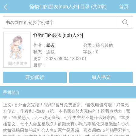
怪物们的朋友[nph人外] 目录 (共0章)
首页
怪物们的朋友[nph人外]
作者：
晕碳
分类：综合其他
状态：连载
字数：0
更新：2025-06-04 18:00:01
最新：
开始阅读
加入书架
手机简介
正文+番外全文完结！*西幻*番外免费更新。*爱发电也有啦！好像更
方便诶，作者也叫游糖（第一本书我会努力完结的！给我点动力！预
警：*全员恶人，无三观无底线，七个男主都不是什么好东西。*本质
雄竞文，七个人会互相残杀1.前期天真小狗后期黑化疯批魅魔2.心机
病娇洗脑囚禁的反社会人鱼3.死亡是恩赐、喜欢调教ntr的触手邪神4.