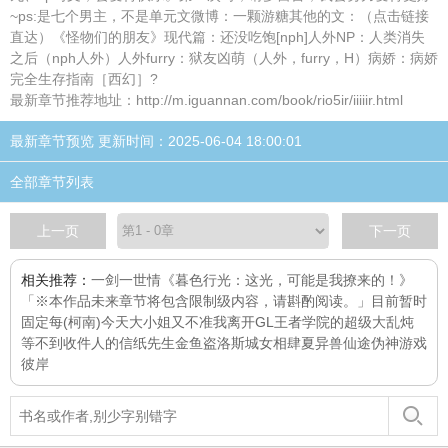
~ps:是七个男主，不是单元文微博：一颗游糖其他的文：（点击链接
直达）《怪物们的朋友》现代篇：还没吃饱[nph]人外NP：人类消失
之后（nph人外）人外furry：狱友凶萌（人外，furry，H）病娇：病娇
完全生存指南［西幻］?
最新章节推荐地址：http://m.iguannan.com/book/rio5ir/iiiiir.html
最新章节预览 更新时间：2025-06-04 18:00:01
全部章节列表
上一页
下一页
相关推荐：
一剑一世情
《暮色行光：这光，可能是我撩来的！》
「※本作品未来章节将包含限制级内容，请斟酌阅读。」目前暂时
固定每
(柯南)今天大小姐又不准我离开GL
王者学院的超级大乱炖
等不到收件人的信纸先生
金鱼
盗洛斯城
女相
肆夏
异兽仙途
伪神游戏
彼岸