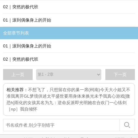
02｜突然的极代班
01｜滚到偶像身上的开始
全部章节列表
01｜滚到偶像身上的开始
02｜突然的极代班
上一页
下一页
相关推荐：
不想飞了，只想留在你的巢
一席
(柯南)今天大小姐又不
准我离开GL
梦境供述
太平盛世要用身体来换
光未予我
真心游戏[微
恐h]
雨化的女孩
其名为九：逆命
反派即光明
她在合欢门一心练剑
［np］
我自倾怀