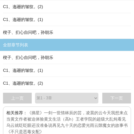
C1、迤逦的皱纹。(2)
C1、迤逦的皱纹。(1)
楔子、扪心自问吧，孙朝乐
全部章节列表
楔子、扪心自问吧，孙朝乐
C1、迤逦的皱纹。(1)
C1、迤逦的皱纹。(2)
上一页
下一页
相关推荐：
《摘星》
一剑一世情
林辰的芸，凌晨的云
今天我想来点
当黄文作者被迫体验黄文生活（高h）
王者学院的超级大乱炖
看见
乌云就眨眨眼
还没准备说再见
九十天的恋爱
光雨云隙
魔女的故事书
《不只是恶毒女配》