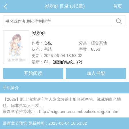
岁岁好 目录 (共3章)
首页
岁岁好
作者：
心也
分类：综合其他
状态：完结
字数：6553
更新：2025-06-04 18:53:02
最新：
C1、迤逦的皱纹。(2)
开始阅读
加入书架
手机简介
【2025】脚上沾满泥泞的人怎麽敢踩上那张纯净的、绒绒的白色地
毯。除非执笔人不爱 ...
最新章节推荐地址：http://m.iguannan.com/book/xio5ir/jpxiir.html
最新章节预览 更新时间：2025-06-04 18:53:02