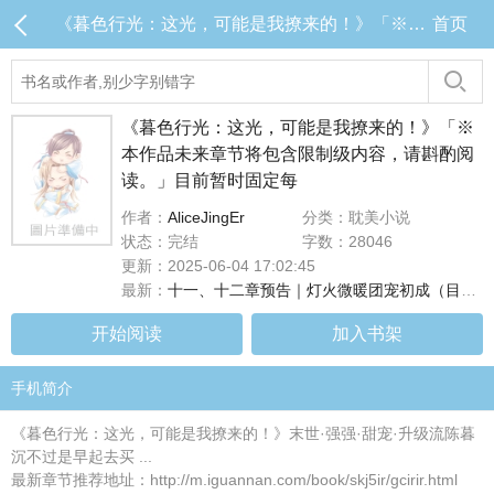
《暮色行光：这光，可能是我撩来的！》「※本作品未来章节将包含限制级内容，请斟酌阅读。」目前暂时固定每 目录 (共14章)
首页
《暮色行光：这光，可能是我撩来的！》「※
本作品未来章节将包含限制级内容，请斟酌阅
读。」目前暂时固定每
作者：
AliceJingEr
分类：耽美小说
状态：完结
字数：28046
更新：2025-06-04 17:02:45
最新：
十一、十二章预告｜灯火微暖团宠初成（目前连载至第十章，#十一、十二章将於下周二早上8点更新！）
开始阅读
加入书架
手机简介
《暮色行光：这光，可能是我撩来的！》末世·强强·甜宠·升级流陈暮
沉不过是早起去买 ...
最新章节推荐地址：http://m.iguannan.com/book/skj5ir/gcirir.html